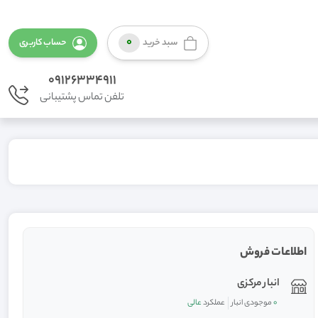
0
سبد خرید
حساب کاربری
09126334911
تلفن تماس پشتیبانی
اطلاعات فروش
انبار مرکزی
0
موجودی انبار
عملکرد
عالی