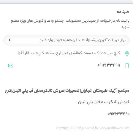
خبرنامه
با ثبت نام در خبرنامه از جدیدترین محصولات ، جشنواره ها و فروش های ویژه مطلع
شوید
کرج - پل حصارک به سمت کمالشهر قبل از خ پيشاهنگي جنب تالار گلها
09126334911
مجتمع آژينه طبرستان |نجاران| تعميرات|فروش تانکر مخزن آب پلي اتيلن|کرج
فروش تانکر اب مخزن پلي اتيلن
09126334911
copyright © 2026 powered by
www.rashinweb.com