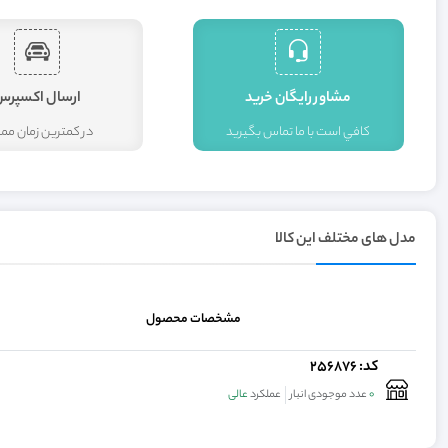
مشاور رايگان خريد
ارسال اکسپرس
کافي است با ما تماس بگيريد
در کمترين زمان م
مدل های مختلف این کالا
مشخصات محصول
کد: 256876
0
عدد موجودی انبار
عملکرد
عالی