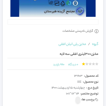
گزارش نادرستی مشخصات
گروه
مخزن پلی اتیلن افقی
مخزن300لیتری افقی سه لایه
0
دیدگاه
990
بازدید
کد محصول:
131903
نوع محصول:
کالا
تاریخ درج :
چهارشنبه 15 اردیبهشت 1400
توضیح مختصر:
74*72*107
برچسب ها: