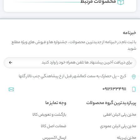
محصولات مرتبط
خبرنامه
با ثبت نام در خبرنامه از جدیدترین محصولات ، جشنواره ها و فروش های ویژه مطلع
شوید
کرج - پل حصارک به سمت کمالشهر قبل از خ پيشاهنگي جنب تالار گلها
09126334911
پربازدیدترین گروه محصولات
وجه تمایز ما
مخزن پلی اتیلن افقی
بازگشت و تعويض کالا
مخزن پلی اتیلن عمودی
ضمانت اصل کالا
مخزن زیر پله
ارسال اکسپرس