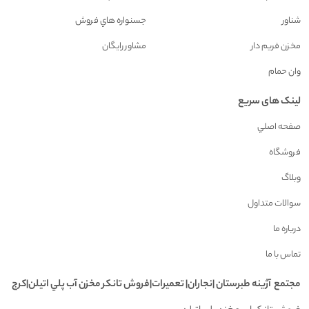
شناور
جسنواره هاي فروش
مخزن فريم دار
مشاور رايگان
وان حمام
لینک های سریع
صفحه اصلي
فروشگاه
وبلاگ
سوالات متداول
درباره ما
تماس با ما
مجتمع آژينه طبرستان |نجاران| تعميرات|فروش تانکر مخزن آب پلي اتيلن|کرج