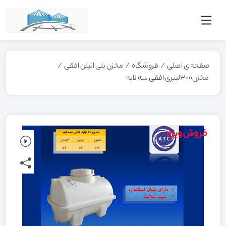
صفحه ی اصلی
/
فروشگاه
/
مخزن پلی اتیلن افقی
/
مخزن300لیتری افقی سه لایه