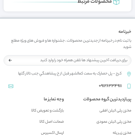
محصولات مرتبط
خبرنامه
با ثبت نام در خبرنامه از جدیدترین محصولات ، جشنواره ها و فروش های ویژه مطلع
شوید
کرج - پل حصارک به سمت کمالشهر قبل از خ پيشاهنگي جنب تالار گلها
09126334911
پربازدیدترین گروه محصولات
وجه تمایز ما
مخزن پلی اتیلن افقی
بازگشت و تعويض کالا
مخزن پلی اتیلن عمودی
ضمانت اصل کالا
مخزن زیر پله
ارسال اکسپرس