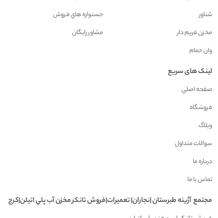
شناور
جسنواره هاي فروش
مخزن فريم دار
مشاور رايگان
وان حمام
لینک های سریع
صفحه اصلي
فروشگاه
وبلاگ
سوالات متداول
درباره ما
تماس با ما
مجتمع آژينه طبرستان |نجاران| تعميرات|فروش تانکر مخزن آب پلي اتيلن|کرج