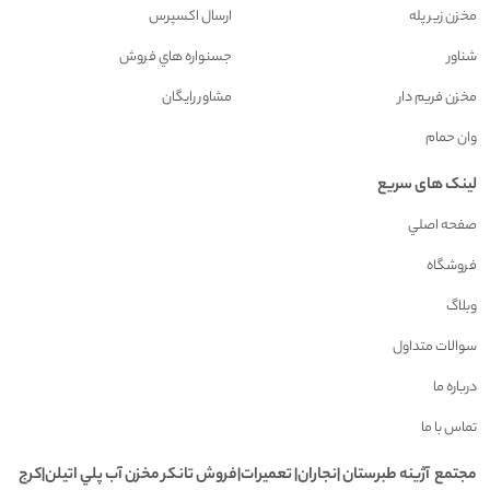
مخزن زیر پله
ارسال اکسپرس
شناور
جسنواره هاي فروش
مخزن فريم دار
مشاور رايگان
وان حمام
لینک های سریع
صفحه اصلي
فروشگاه
وبلاگ
سوالات متداول
درباره ما
تماس با ما
مجتمع آژينه طبرستان |نجاران| تعميرات|فروش تانکر مخزن آب پلي اتيلن|کرج