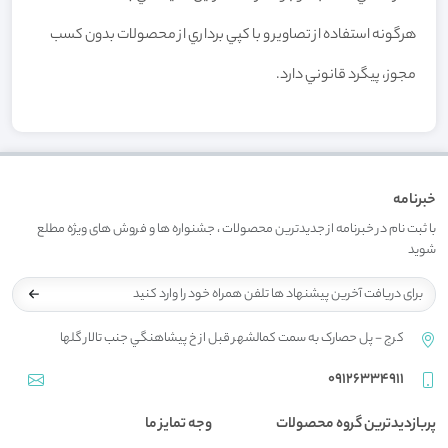
هرگونه استفاده از تصاوير و با کپي برداري از محصولات بدون کسب
مجوز، پيگرد قانوني دارد.
خبرنامه
با ثبت نام در خبرنامه از جدیدترین محصولات ، جشنواره ها و فروش های ویژه مطلع
شوید
کرج - پل حصارک به سمت کمالشهر قبل از خ پيشاهنگي جنب تالار گلها
09126334911
پربازدیدترین گروه محصولات
وجه تمایز ما