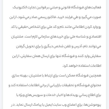
فعاليت‌هاي فروشگاه قانوني و مبتني بر قوانين تجارت الکترونيک
صورت مي‌گيرد و طي فرايند خريد، فاکتور رسمي صادر مي‌شود، از اين
رو وارد کردن اطلاعاتي مانند نام و کد ملي براي اشخاص حقيقي يا کد
اقتصادي و شناسه ملي براي خريدهاي سازماني لازم است. مشتريان
مي‌توانند نام، آدرس و تلفن شخص ديگري را براي تحويل گرفتن
سفارش وارد کنند و فروشگاه تنها براي ارسال همان سفارش، از اين
اطلاعات استفاده خواهد کرد.
همچنين فروشگاه ممکن است براي ارتباط با مشتريان، بهينه سازي
محتواي فروشگاه و تحقيقات بازاريابي از برخي اطلاعات استفاده کند و
براي اطلاع رساني رويدادها و اخبار، خدمات و سرويس‌هاي ويژه يا
پروموشن‌ها، براي اعضاي وب سايت ايميل يا پيامک ارسال نمايد. در