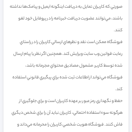
صورتي که کاربران تمايل به دريافت اينگونه ايميل و پيامک‌ها نداشته
باشند، مي‌توانند عضويت دريافت خبرنامه را در پروفايل خود لغو
کنند.
فروشگاه ممکن است نقد و نظرهاي ارسالي کاربران را در راستاي
رعايت قوانين وب سايت ويرايش کند. همچنين اگر نظر يا پيام ارسال
شده توسط کاربر، مشمول مصاديق محتواي مجرمانه باشد،
فروشگاه مي‌تواند از اطلاعات ثبت شده براي پيگيري قانوني استفاده
کند.
حفظ و نگهداري رمز عبور بر عهده کاربران است و براي جلوگيري از
هرگونه سوء استفاده احتمالي، کاربران نبايد آن را براي شخص ديگري
فاش کنند. فروشگاه هويت شخصي کاربران را محرمانه مي‌داند و