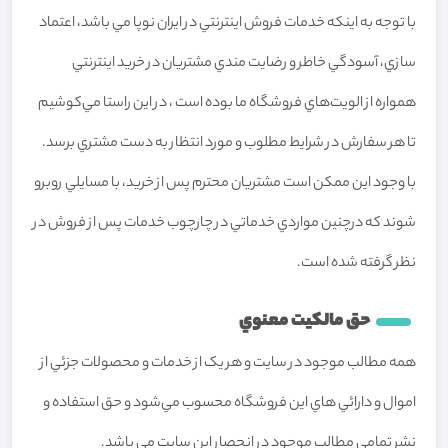
با توجه به اينکه خدمات فروش اينترنتي در ايران نوپا مي باشد، اعتماد
سازي، آسودگي خاطر و رضايت مندي مشتريان در خريد اينترنتي
همواره از الويت‏‌هاي فروشگاه ما بوده است ، در اين راستا مي‏‌کوشيم
تا هر سفارش در شرايط مطلوب و مورد انتظار به دست مشتري برسد.
با وجود اين ممکن است مشتريان محترم پس از خريد، با مسايلي روبرو
شوند که درچنين مواردي خدماتي در چارچوب خدمات پس از فروش در
نظر گرفته شده است.
حق مالکيت معنوي
همه مطالب موجود در سايت و هر يک از خدمات و محصولات جزئي از
اموال و دارائي هاي اين فروشگاه محسوب مي‏‌شود و حق استفاده و
نشر تمامي مطالب موجود در انحصار اين سايت مي باشد.